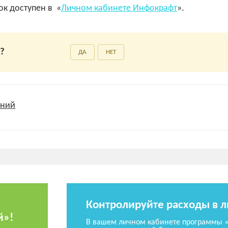
к доступен в «
Личном кабинете Инфокрафт
».
а?
ДА
НЕТ
ений
Контролируйте расходы в 
й»!
В вашем личном кабинете программы 