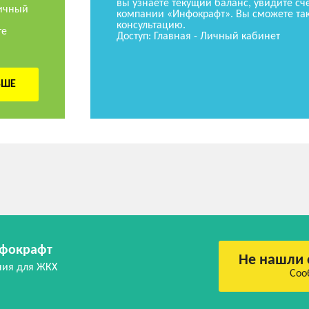
вы узнаете текущий баланс, увидите сче
ичный
компании «Инфокрафт». Вы сможете так
консультацию.
те
Доступ: Главная - Личный кабинет
ЬШЕ
фокрафт
Не нашли 
ния для ЖКХ
Соо