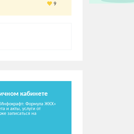
9
личном кабинете
«Инфокрафт: Формула ЖКХ»
та и акты, услуги от
же записаться на