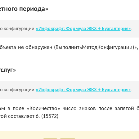
етного периода»
ко конфигурации
«Инфокрафт: Формула ЖКХ + Бухгалтерия»
.
бъекта не обнаружен (ВыполнитьМетодКонфигурации)», 
слуг»
ко конфигурации
«Инфокрафт: Формула ЖКХ + Бухгалтерия»
.
ром в поле «Количество» число знаков после запятой 
ой составляет 6. (15572)