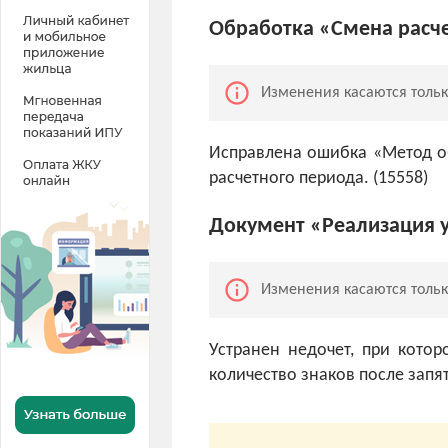
Обработка «Смена расч
info_outline
Изменения касаются толь
Исправлена ошибка «Метод о
расчетного периода. (15558)
Документ «Реализация у
info_outline
Изменения касаются толь
Устранен недочет, при кото
количество знаков после запят