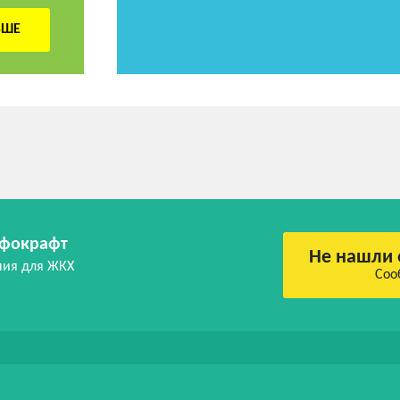
ЬШЕ
фокрафт
Не нашли 
ния для ЖКХ
Соо