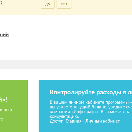
а?
ДА
НЕТ
ений
Контролируйте расходы в 
й»!
В вашем личном кабинете программы 
вы узнаете текущий баланс, увидите сче
ичный
компании «Инфокрафт». Вы сможете так
консультацию.
те
Доступ: Главная - Личный кабинет