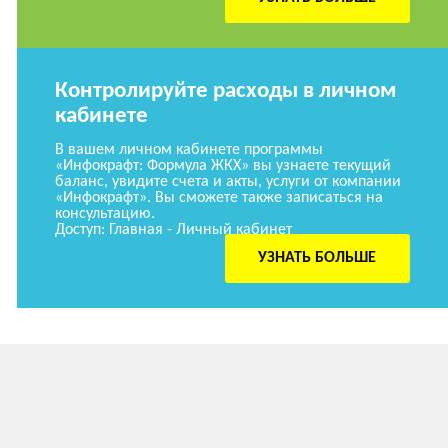
Контролируйте расходы в личном
кабинете
В вашем личном кабинете программы
«Инфокрафт: Формула ЖКХ» вы узнаете текущий
баланс, увидите счета и акты, услуги от компании
«Инфокрафт». Вы сможете также записаться на
консультацию.
Доступ: Главная - Личный кабинет
УЗНАТЬ БОЛЬШЕ