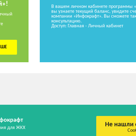
й»!
В вашем личном кабинете программы 
вы узнаете текущий баланс, увидите сче
ичный
компании «Инфокрафт». Вы сможете так
консультацию.
те
Доступ: Главная - Личный кабинет
ЬШЕ
фокрафт
Не нашли 
ния для ЖКХ
Соо