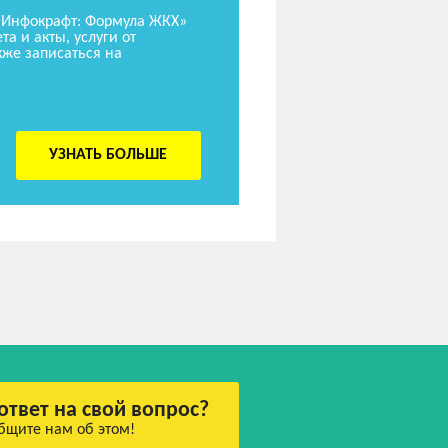
«Инфокрафт: Формула ЖКХ»
та и акты, услуги от
же записаться на
УЗНАТЬ БОЛЬШЕ
ответ на свой вопрос?
бщите нам об этом!