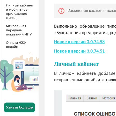
info_outline
Изменения касаются толь
Выполнено обновление типов
«Бухгалтерия предприятия, ре
Новое в версии 3.0.74.58
Новое в версии 3.0.74.51
Личный кабинет
В личном кабинете добавле
исправленные ошибки, а такж