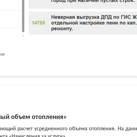
ный объем отопления»
ающий расчет усредненного объема отопления. На дан
та «Начисления за услуги».