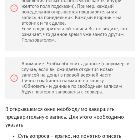
появления новых талонов указывается внутри
info_outline
желтого поля подсказки). Пример: каждый
понедельник открывается предварительная
запись на понедельник. Каждый вторник – на
вторник и так далее.
Если предварительной записи Вы не видите, это
означает, что данное время уже занято другим
Пользователем.
Внимание! Чтобы обновить данные (например, в
случае, если вы ожидаете открытия новых
записей на день) в правой верхней части
info_outline
Личного кабинета нажмите на кнопку
«Обновить» и данные по свободным записям
будут повторно запрошены с сервера.
В открывшемся окне необходимо завершить
предварительную запись. Для этого необходимо
указать
Суть вопроса – кратко, но понятно описать