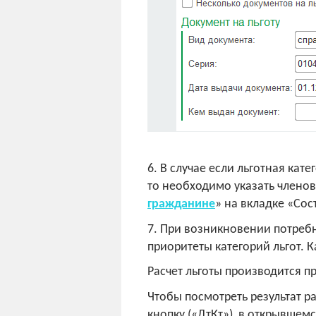
6. В случае если льготная кат
то необходимо указать членов
гражданине
» на вкладке «Со
7. При возникновении потреб
приоритеты категорий льгот. 
Расчет льготы производится п
Чтобы посмотреть результат р
кнопку («ДтКт»), в открывшем