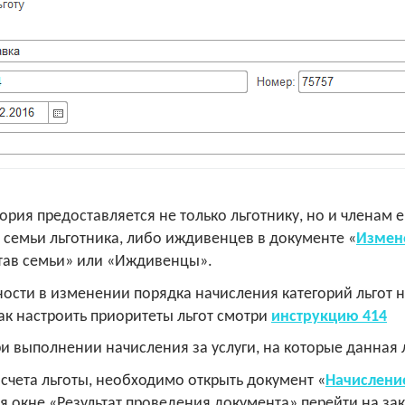
егория предоставляется не только льготнику, но и членам
 семьи льготника, либо иждивенцев в документе «
Измен
став семьи» или «Иждивенцы».
ности в изменении порядка начисления категорий льгот 
Как настроить приоритеты льгот смотри
инструкцию 414
ри выполнении начисления за услуги, на которые данная 
асчета льготы, необходимо открыть документ «
Начисление
ся окне «Результат проведения документа» перейти на з