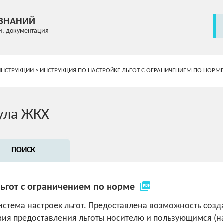
 ЗНАНИЙ
и, документация
ИНСТРУКЦИИ
>
ИНСТРУКЦИЯ ПО НАСТРОЙКЕ ЛЬГОТ С ОГРАНИЧЕНИЕМ ПО НОРМ
ула ЖКХ
ПОИСК
picture_as_pdf
льгот с ограничением по норме
истема настроек льгот. Предоставлена возможность созда
вия предоставления льготы носителю и пользующимся (н