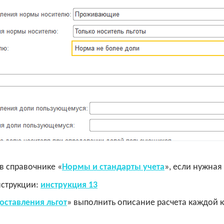
в справочнике «
Нормы и стандарты учета
», если нужная
нструкции:
инструкция 13
оставления льгот
» выполнить описание расчета каждой к