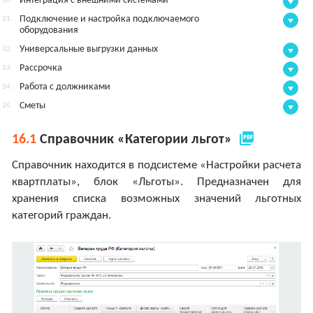
Интеграция с внешними системами
30.
Подключение и настройка подключаемого
31.
оборудования
Универсальные выгрузки данных
32.
Рассрочка
33.
Работа с должниками
34.
Сметы
35.
picture_as_pdf
16.1
Справочник «Категории льгот»
Справочник находится в подсистеме «Настройки расчета
квартплаты», блок «Льготы». Предназначен для
хранения списка возможных значений льготных
категорий граждан.