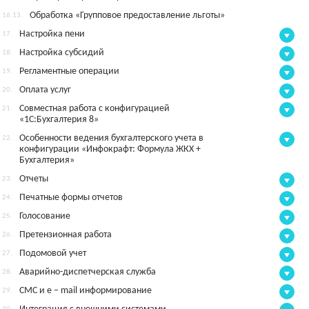
Обработка «Групповое предоставление льготы»
16.13.
Настройка пени
17.
Настройка субсидий
18.
Регламентные операции
19.
Оплата услуг
20.
Совместная работа с конфигурацией
21.
«1С:Бухгалтерия 8»
Особенности ведения бухгалтерского учета в
22.
конфигурации «Инфокрафт: Формула ЖКХ +
Бухгалтерия»
Отчеты
23.
Печатные формы отчетов
24.
Голосование
25.
Претензионная работа
26.
Подомовой учет
27.
Аварийно-диспетчерская служба
28.
СМС и e – mail информирование
29.