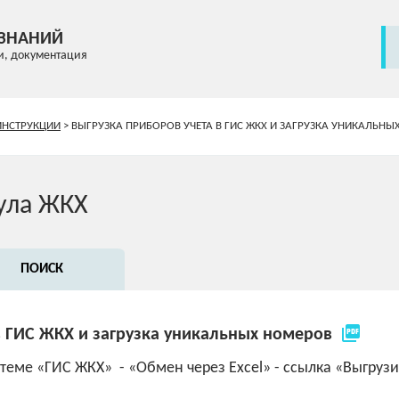
 ЗНАНИЙ
и, документация
ИНСТРУКЦИИ
>
ВЫГРУЗКА ПРИБОРОВ УЧЕТА В ГИС ЖКХ И ЗАГРУЗКА УНИКАЛЬН
ула ЖКХ
ПОИСК
picture_as_pdf
в ГИС ЖКХ и загрузка уникальных номеров
теме «ГИС ЖКХ» - «Обмен через Excel» - ссылка «Выгруз