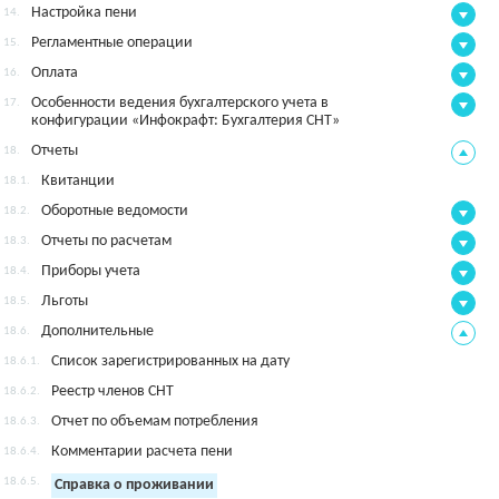
Настройка пени
14.
Регламентные операции
15.
Оплата
16.
Особенности ведения бухгалтерского учета в
17.
конфигурации «Инфокрафт: Бухгалтерия СНТ»
Отчеты
18.
Квитанции
18.1.
Оборотные ведомости
18.2.
Отчеты по расчетам
18.3.
Приборы учета
18.4.
Льготы
18.5.
Дополнительные
18.6.
Список зарегистрированных на дату
18.6.1.
Реестр членов СНТ
18.6.2.
Отчет по объемам потребления
18.6.3.
Комментарии расчета пени
18.6.4.
18.6.5.
Справка о проживании