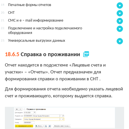
Печатные формы отчетов
19.
СНТ
20.
СМС и e – mail информирование
21.
Подключение и настройка подключаемого
22.
оборудования
Универсальные выгрузки данных
23.
picture_as_pdf
18.6.5
Справка о проживании
Отчет находится в подсистеме «Лицевые счета и
участки» – «Отчеты». Отчет предназначен для
формирования справки о проживании в СНТ .
Для формирования отчета необходимо указать лицевой
счет и проживающего, которому выдается справка.