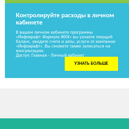
Контролируйте расходы в личном
кабинете
В вашем личном кабинете программы
«Инфокрафт: Формула ЖКХ» вы узнаете текущий
баланс, увидите счета и акты, услуги от компании
«Инфокрафт». Вы сможете также записаться на
консультацию.
Доступ: Главная - Личный кабинет
УЗНАТЬ БОЛЬШЕ