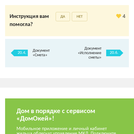
Инструкция вам
4
ДА
НЕТ
помогла?
Документ
Документ
20.4.
20.6.
«Исполнение
«Смета»
сметы»
Дом в порядке с сервисом
«ДомОкей»!
Мобильное приложение и личный кабинет
жильца облегчат управление МКД. Подключите