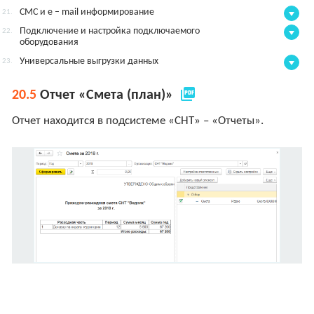
СМС и e – mail информирование
21.
Подключение и настройка подключаемого
22.
оборудования
Универсальные выгрузки данных
23.
picture_as_pdf
20.5
Отчет «Смета (план)»
Отчет находится в подсистеме «СНТ» – «Отчеты».