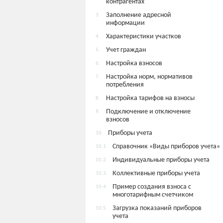
контрагентах
Заполнение адресной
3.
информации
Характеристики участков
4.
Учет граждан
5.
Настройка взносов
6.
Настройка норм, нормативов
7.
потребления
Настройка тарифов на взносы
8.
Подключение и отключение
9.
взносов
Приборы учета
10.
Справочник «Виды приборов учета»
10.1.
Индивидуальные приборы учета
10.2.
Коллективные приборы учета
10.3.
Пример создания взноса с
10.4.
многотарифным счетчиком
Загрузка показаний приборов
10.5.
учета