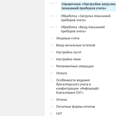
10.5.1.
Справочник «Настройки загрузки
показаний приборов учета»
Обработка «Загрузка показаний
10.5.2.
приборов учета»
Обработка «Ввод показаний
10.5.3.
приборов учета»
Лицевые счета
11.
Ввод начальных остатков
12.
Настройка льгот
13.
Настройка пени
14.
Регламентные операции
15.
Оплата
16.
Особенности ведения
17.
бухгалтерского учета в
конфигурации «Инфокрафт:
Бухгалтерия СНТ»
Отчеты
18.
Печатные формы отчетов
19.
СНТ
20.