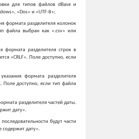
овки для типов файлов dBase и
dows», «Dos» и «UTF-8»;
ния формата разделителя колонок
ип файла выбран как «.csv» или
ия формата разделителя строк в
ется «CRLF». Поле доступно, если
 указания формата разделителя
. Поле доступно, если тип файла
формата разделителя частей даты.
ержит дату».
 последовательности будут части
е содержит дату».