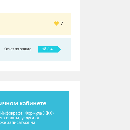
7
18.3.4.
Отчет по оплате
личном кабинете
«Инфокрафт: Формула ЖКХ»
та и акты, услуги от
же записаться на