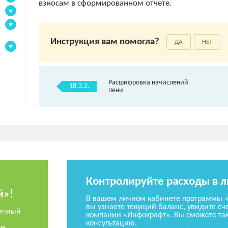
взносам в сформированном отчете.
Инструкция вам помогла?
ДА
НЕТ
Расшифровка начислений
18.3.2.
пени
Контролируйте расходы в 
й»!
В вашем личном кабинете программы 
вы узнаете текущий баланс, увидите сче
ичный
компании «Инфокрафт». Вы сможете так
консультацию.
те