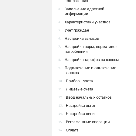
контрагентах
Заполнение адресной
3.
информации
Характеристики участков
4.
Учет граждан
5.
Настройка взносов
6.
Настройка норм, нормативов
7.
потребления
Настройка тарифов на взносы
8.
Подключение и отключение
9.
взносов
Приборы учета
10.
Лицевые счета
11.
Ввод начальных остатков
12.
Настройка льгот
13.
Настройка пени
14.
Регламентные операции
15.
Оплата
16.