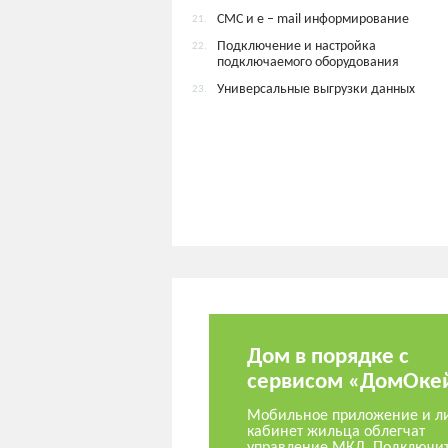
СМС и e – mail информирование
21.
Подключение и настройка
22.
подключаемого оборудования
Универсальные выгрузки данных
23.
Дом в порядке с
сервисом «ДомОке
Мобильное приложение и л
кабинет жильца облегчат
управление МКД. Подключи