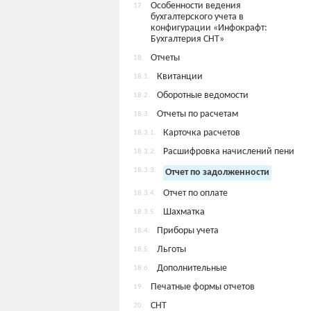
Особенности ведения
17.
бухгалтерского учета в
конфигурации «Инфокрафт:
Бухгалтерия СНТ»
Отчеты
18.
Квитанции
18.1.
Оборотные ведомости
18.2.
Отчеты по расчетам
18.3.
Карточка расчетов
18.3.1.
Расшифровка начислений пени
18.3.2.
18.3.3.
Отчет по задолженности
Отчет по оплате
18.3.4.
Шахматка
18.3.5.
Приборы учета
18.4.
Льготы
18.5.
Дополнительные
18.6.
Печатные формы отчетов
19.
СНТ
20.