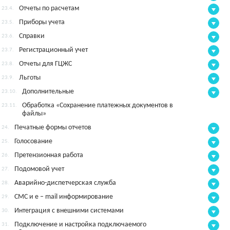
Отчеты по расчетам
23.4.
Приборы учета
23.5.
Справки
23.6.
Регистрационный учет
23.7.
Отчеты для ГЦЖС
23.8.
Льготы
23.9.
Дополнительные
23.10.
Обработка «Сохранение платежных документов в
23.11.
файлы»
Печатные формы отчетов
24.
Голосование
25.
Претензионная работа
26.
Подомовой учет
27.
Аварийно-диспетчерская служба
28.
СМС и e – mail информирование
29.
Интеграция с внешними системами
30.
Подключение и настройка подключаемого
31.