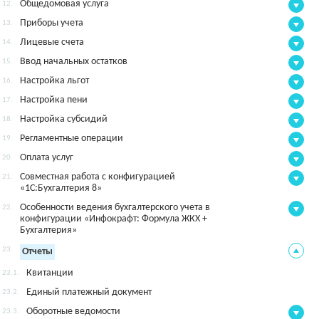
Общедомовая услуга
12.
Приборы учета
13.
Лицевые счета
14.
Ввод начальных остатков
15.
Настройка льгот
16.
Настройка пени
17.
Настройка субсидий
18.
Регламентные операции
19.
Оплата услуг
20.
Совместная работа с конфигурацией
21.
«1С:Бухгалтерия 8»
Особенности ведения бухгалтерского учета в
22.
конфигурации «Инфокрафт: Формула ЖКХ +
Бухгалтерия»
23.
Отчеты
Квитанции
23.1.
Единый платежный документ
23.2.
Оборотные ведомости
23.3.