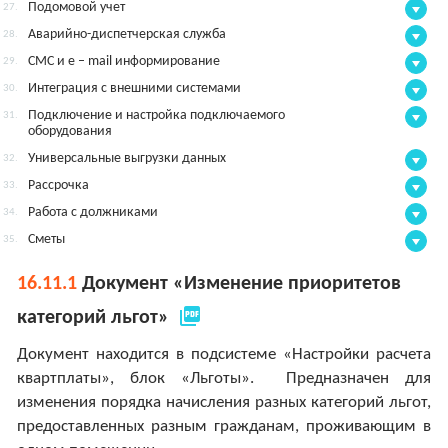
Подомовой учет
27.
Аварийно-диспетчерская служба
28.
СМС и e – mail информирование
29.
Интеграция с внешними системами
30.
Подключение и настройка подключаемого
31.
оборудования
Универсальные выгрузки данных
32.
Рассрочка
33.
Работа с должниками
34.
Сметы
35.
16.11.1
Документ «Изменение приоритетов
picture_as_pdf
категорий льгот»
Документ находится в подсистеме «Настройки расчета
квартплаты», блок «Льготы». Предназначен для
изменения порядка начисления разных категорий льгот,
предоставленных разным гражданам, проживающим в