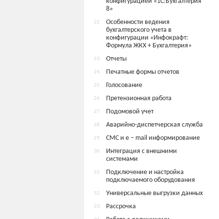
конфигурацией «1С:Бухгалтерия
8»
Особенности ведения
22.
бухгалтерского учета в
конфигурации «Инфокрафт:
Формула ЖКХ + Бухгалтерия»
Отчеты
23.
Печатные формы отчетов
24.
Голосование
25.
Претензионная работа
26.
Подомовой учет
27.
Аварийно-диспетчерская служба
28.
СМС и e – mail информирование
29.
Интеграция с внешними
30.
системами
Подключение и настройка
31.
подключаемого оборудования
Универсальные выгрузки данных
32.
Рассрочка
33.