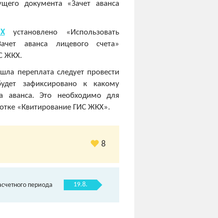
ущего документа «Зачет аванса
Х
установлено «Использовать
ачет аванса лицевого счета»
С ЖКХ.
шла переплата следует провести
будет зафиксировано к какому
а аванса. Это необходимо для
ботке «Квитирование ГИС ЖКХ».
8
19.8.
асчетного периода