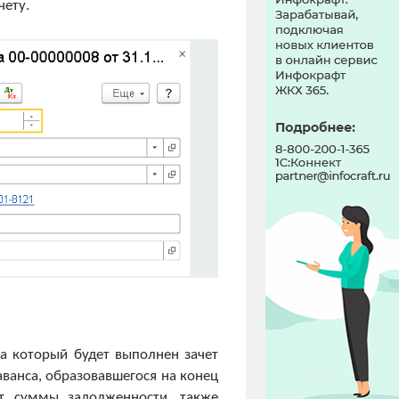
чету.
за который будет выполнен зачет
аванса, образовавшегося на конец
ет суммы задолженности, также