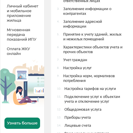
ответственных лицах
Заполнение информации о
3.
контрагентах
Заполнение адресной
4.
информации
Принятие к учету зданий, жилых
5.
и нежилых помещений
Характеристики объектов учета и
6.
прочих объектов
Учет граждан
7.
Настройка услуг
8.
Настройка норм, нормативов
9.
потребления
Настройка тарифов на услуги
10.
Подключение услуг к объектам
11.
учета и отключение услуг
Общедомовая услуга
12.
Приборы учета
13.
Лицевые счета
14.