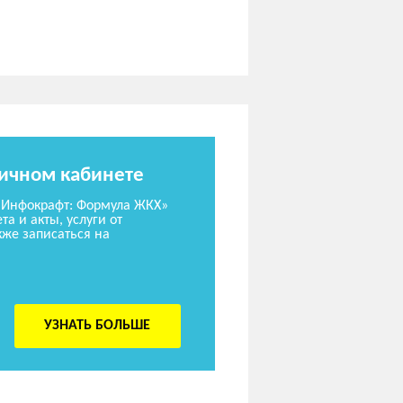
личном кабинете
«Инфокрафт: Формула ЖКХ»
та и акты, услуги от
же записаться на
УЗНАТЬ БОЛЬШЕ