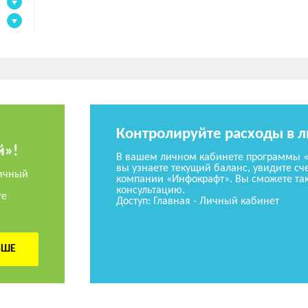
Контролируйте расходы в 
й»!
В вашем личном кабинете программы 
вы узнаете текущий баланс, увидите сче
ичный
компании «Инфокрафт». Вы сможете так
консультацию.
те
Доступ: Главная - Личный кабинет
ЬШЕ