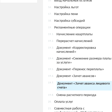
Ввод начальных остатков
15.
Настройка льгот
16.
Настройка пени
17.
Настройка субсидий
18.
Регламентные операции
19.
Начисление квартплаты
19.1.
Перерасчет начислений
19.2.
Документ «Корректировка
19.3.
начислений»
Документ «Снижение размера платы
19.4.
за услуги»
Документ «Перенос переплаты»
19.5.
Документ «Зачет авансов»
19.6.
19.7.
Документ «Зачет аванса лицевого
счета»
Смена расчетного периода
19.8.
Оплата услуг
20.
Совместная работа с
21.