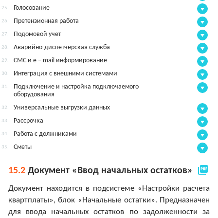
Голосование
25.
Претензионная работа
26.
Подомовой учет
27.
Аварийно-диспетчерская служба
28.
СМС и e – mail информирование
29.
Интеграция с внешними системами
30.
Подключение и настройка подключаемого
31.
оборудования
Универсальные выгрузки данных
32.
Рассрочка
33.
Работа с должниками
34.
Сметы
35.
picture_as_pdf
15.2
Документ «Ввод начальных остатков»
Документ находится в подсистеме «Настройки расчета
квартплаты», блок «Начальные остатки». Предназначен
для ввода начальных остатков по задолженности за