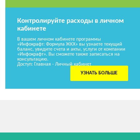
Контролируйте расходы в личном
кабинете
В вашем личном кабинете программы
«Инфокрафт: Формула ЖКХ» вы узнаете текущий
баланс, увидите счета и акты, услуги от компании
«Инфокрафт». Вы сможете также записаться на
консультацию.
Доступ: Главная - Личный кабинет
УЗНАТЬ БОЛЬШЕ