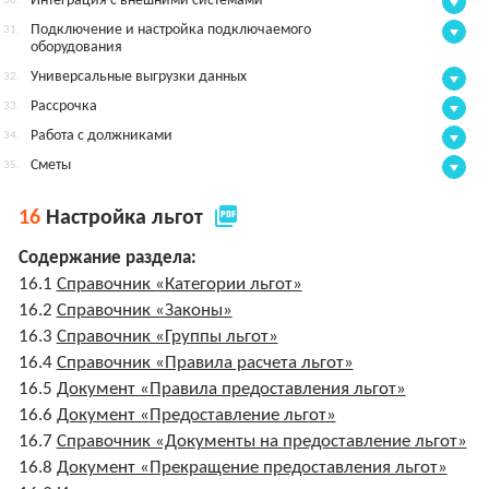
Интеграция с внешними системами
30.
Подключение и настройка подключаемого
31.
оборудования
Универсальные выгрузки данных
32.
Рассрочка
33.
Работа с должниками
34.
Сметы
35.
picture_as_pdf
16
Настройка льгот
Содержание раздела:
16.1
Справочник «Категории льгот»
16.2
Справочник «Законы»
16.3
Справочник «Группы льгот»
16.4
Справочник «Правила расчета льгот»
16.5
Документ «Правила предоставления льгот»
16.6
Документ «Предоставление льгот»
16.7
Справочник «Документы на предоставление льгот»
16.8
Документ «Прекращение предоставления льгот»