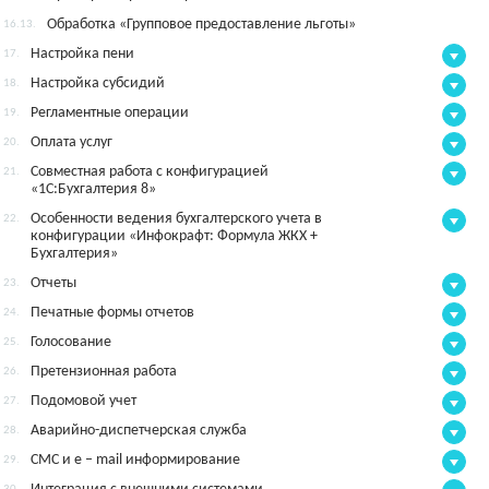
Обработка «Групповое предоставление льготы»
16.13.
Настройка пени
17.
Настройка субсидий
18.
Регламентные операции
19.
Оплата услуг
20.
Совместная работа с конфигурацией
21.
«1С:Бухгалтерия 8»
Особенности ведения бухгалтерского учета в
22.
конфигурации «Инфокрафт: Формула ЖКХ +
Бухгалтерия»
Отчеты
23.
Печатные формы отчетов
24.
Голосование
25.
Претензионная работа
26.
Подомовой учет
27.
Аварийно-диспетчерская служба
28.
СМС и e – mail информирование
29.