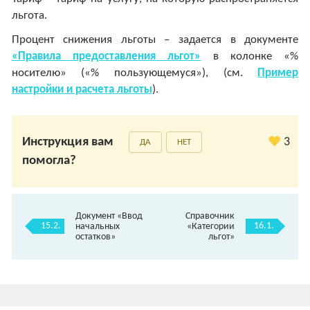
льгота.
Процент снижения льготы – задается в документе
«Правила предоставления льгот»
в колонке «%
носителю» («% пользующемуся»), (см.
Пример
настройки и расчета льготы
).
Инструкция вам
3
ДА
НЕТ
помогла?
Документ «Ввод
Справочник
15.2.
16.1.
начальных
«Категории
остатков»
льгот»