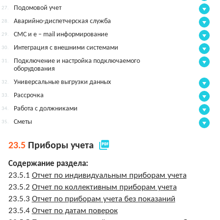
Подомовой учет
27.
Аварийно-диспетчерская служба
28.
СМС и e – mail информирование
29.
Интеграция с внешними системами
30.
Подключение и настройка подключаемого
31.
оборудования
Универсальные выгрузки данных
32.
Рассрочка
33.
Работа с должниками
34.
Сметы
35.
picture_as_pdf
23.5
Приборы учета
Содержание раздела:
23.5.1
Отчет по индивидуальным приборам учета
23.5.2
Отчет по коллективным приборам учета
23.5.3
Отчет по приборам учета без показаний
23.5.4
Отчет по датам поверок