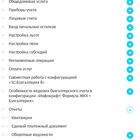
Общедомовая услуга
12.
Приборы учета
13.
Лицевые счета
14.
Ввод начальных остатков
15.
Настройка льгот
16.
Настройка пени
17.
Настройка субсидий
18.
Регламентные операции
19.
Оплата услуг
20.
Совместная работа с конфигурацией
21.
«1С:Бухгалтерия 8»
Особенности ведения бухгалтерского учета в
22.
конфигурации «Инфокрафт: Формула ЖКХ +
Бухгалтерия»
Отчеты
23.
Квитанции
23.1.
Единый платежный документ
23.2.
Оборотные ведомости
23.3.