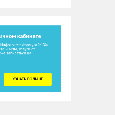
личном кабинете
«Инфокрафт: Формула ЖКХ»
та и акты, услуги от
же записаться на
УЗНАТЬ БОЛЬШЕ