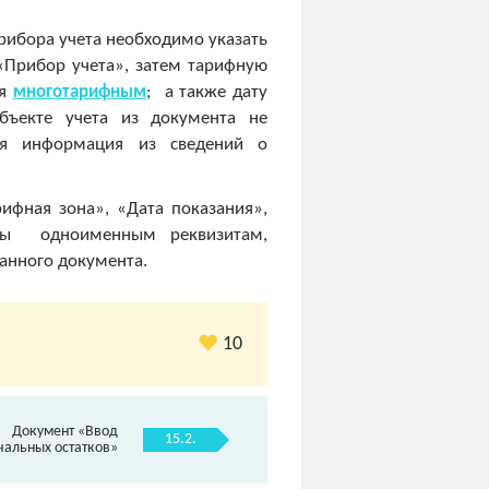
рибора учета необходимо указать
«Прибор учета», затем тарифную
ся
многотарифным
; а также дату
бъекте учета из документа не
тся информация из сведений о
рифная зона», «Дата показания»,
ны одноименным реквизитам,
анного документа.
10
Документ «Ввод
15.2.
чальных остатков»