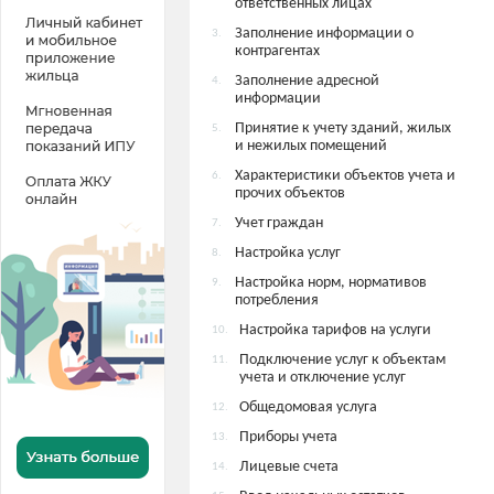
ответственных лицах
Заполнение информации о
3.
контрагентах
Заполнение адресной
4.
информации
Принятие к учету зданий, жилых
5.
и нежилых помещений
Характеристики объектов учета и
6.
прочих объектов
Учет граждан
7.
Настройка услуг
8.
Настройка норм, нормативов
9.
потребления
Настройка тарифов на услуги
10.
Подключение услуг к объектам
11.
учета и отключение услуг
Общедомовая услуга
12.
Приборы учета
13.
Лицевые счета
14.