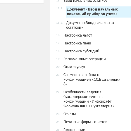
Ввод начальных остатков
15.
15.1.
Документ «Ввод начальных
показаний приборов учета»
Документ «Ввод начальных
15.2.
остатков»
Настройка льгот
16.
Настройка пени
17.
Настройка субсидий
18.
Регламентные операции
19.
Оплата услуг
20.
Совместная работа с
21.
конфигурацией «1С:Бухгалтерия
8»
Особенности ведения
22.
бухгалтерского учета в
конфигурации «Инфокрафт:
Формула ЖКХ + Бухгалтерия»
Отчеты
23.
Печатные формы отчетов
24.
Голосование
25.