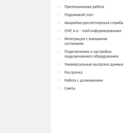
Претензионная работа
26.
Подомовой учет
27.
Аварийно-диспетчерская служба
28.
СМС и e – mail информирование
29.
Интеграция с внешними
30.
системами
Подключение и настройка
31.
подключаемого оборудования
Универсальные выгрузки данных
32.
Рассрочка
33.
Работа с должниками
34.
Сметы
35.