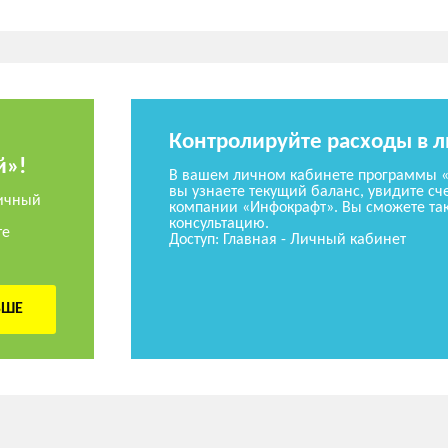
Контролируйте расходы в 
й»!
В вашем личном кабинете программы 
вы узнаете текущий баланс, увидите сче
ичный
компании «Инфокрафт». Вы сможете так
консультацию.
те
Доступ: Главная - Личный кабинет
ЬШЕ