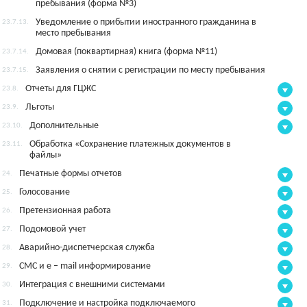
пребывания (форма №3)
Уведомление о прибытии иностранного гражданина в
23.7.13.
место пребывания
Домовая (поквартирная) книга (форма №11)
23.7.14.
Заявления о снятии с регистрации по месту пребывания
23.7.15.
Отчеты для ГЦЖС
23.8.
Льготы
23.9.
Дополнительные
23.10.
Обработка «Сохранение платежных документов в
23.11.
файлы»
Печатные формы отчетов
24.
Голосование
25.
Претензионная работа
26.
Подомовой учет
27.
Аварийно-диспетчерская служба
28.
СМС и e – mail информирование
29.
Интеграция с внешними системами
30.
Подключение и настройка подключаемого
31.