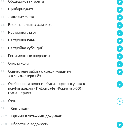
Общедомовая услуга
12.
Приборы учета
13.
Лицевые счета
14.
Ввод начальных остатков
15.
Настройка льгот
16.
Настройка пени
17.
Настройка субсидий
18.
Регламентные операции
19.
Оплата услуг
20.
Совместная работа с конфигурацией
21.
«1С:Бухгалтерия 8»
Особенности ведения бухгалтерского учета в
22.
конфигурации «Инфокрафт: Формула ЖКХ +
Бухгалтерия»
Отчеты
23.
Квитанции
23.1.
Единый платежный документ
23.2.
Оборотные ведомости
23.3.