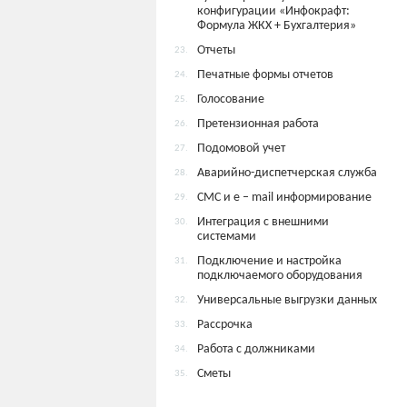
конфигурации «Инфокрафт:
Формула ЖКХ + Бухгалтерия»
Отчеты
23.
Печатные формы отчетов
24.
Голосование
25.
Претензионная работа
26.
Подомовой учет
27.
Аварийно-диспетчерская служба
28.
СМС и e – mail информирование
29.
Интеграция с внешними
30.
системами
Подключение и настройка
31.
подключаемого оборудования
Универсальные выгрузки данных
32.
Рассрочка
33.
Работа с должниками
34.
Сметы
35.