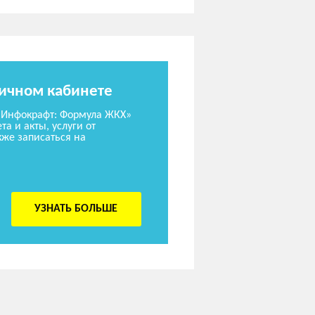
личном кабинете
«Инфокрафт: Формула ЖКХ»
та и акты, услуги от
же записаться на
УЗНАТЬ БОЛЬШЕ