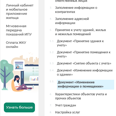
ответственных лицах
Заполнение информации о
3.
контрагентах
Заполнение адресной
4.
информации
Принятие к учету зданий, жилых
5.
и нежилых помещений
Документ «Принятие здания к
5.1.
учету»
Документ «Принятие помещения к
5.2.
учету»
Документ «Снятие объекта с учета»
5.3.
Документ «Изменение информации
5.4.
о здании»
5.5.
Документ «Изменение
информации о помещении»
Характеристики объектов учета и
6.
прочих объектов
Учет граждан
7.
Настройка услуг
8.