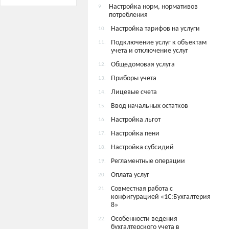
Настройка норм, нормативов
9.
потребления
Настройка тарифов на услуги
10.
Подключение услуг к объектам
11.
учета и отключение услуг
Общедомовая услуга
12.
Приборы учета
13.
Лицевые счета
14.
Ввод начальных остатков
15.
Настройка льгот
16.
Настройка пени
17.
Настройка субсидий
18.
Регламентные операции
19.
Оплата услуг
20.
Совместная работа с
21.
конфигурацией «1С:Бухгалтерия
8»
Особенности ведения
22.
бухгалтерского учета в