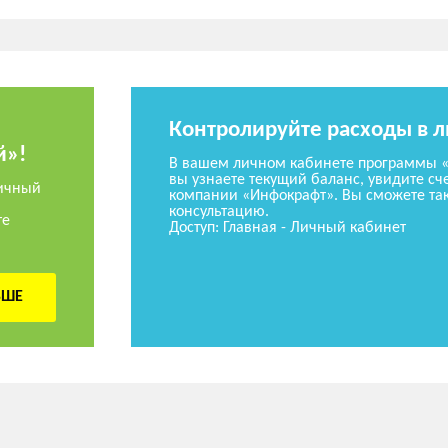
Контролируйте расходы в 
й»!
В вашем личном кабинете программы 
вы узнаете текущий баланс, увидите сче
ичный
компании «Инфокрафт». Вы сможете так
консультацию.
те
Доступ: Главная - Личный кабинет
ЬШЕ