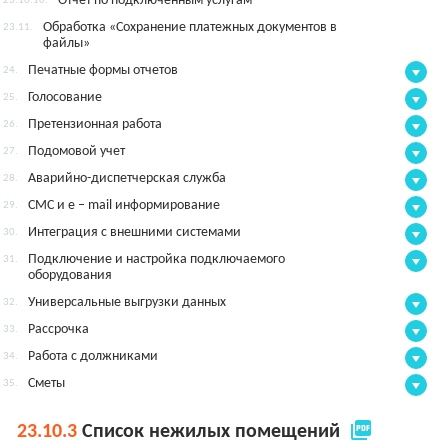
Отчет по подключенным услугам
23.10.10.
Обработка «Сохранение платежных документов в
23.11.
файлы»
Печатные формы отчетов
24.
Голосование
25.
Претензионная работа
26.
Подомовой учет
27.
Аварийно-диспетчерская служба
28.
СМС и e – mail информирование
29.
Интеграция с внешними системами
30.
Подключение и настройка подключаемого
31.
оборудования
Универсальные выгрузки данных
32.
Рассрочка
33.
Работа с должниками
34.
Сметы
35.
picture_as_pdf
23.10.3
Список нежилых помещений