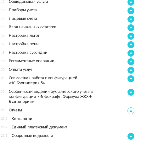
Общедомовая услуга
12.
Приборы учета
13.
Лицевые счета
14.
Ввод начальных остатков
15.
Настройка льгот
16.
Настройка пени
17.
Настройка субсидий
18.
Регламентные операции
19.
Оплата услуг
20.
Совместная работа с конфигурацией
21.
«1С:Бухгалтерия 8»
Особенности ведения бухгалтерского учета в
22.
конфигурации «Инфокрафт: Формула ЖКХ +
Бухгалтерия»
Отчеты
23.
Квитанции
23.1.
Единый платежный документ
23.2.
Оборотные ведомости
23.3.