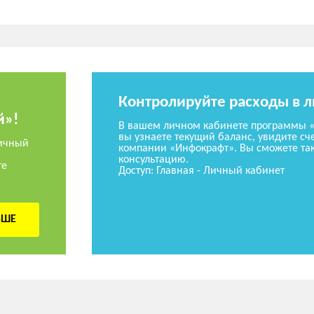
Контролируйте расходы в 
й»!
В вашем личном кабинете программы 
вы узнаете текущий баланс, увидите сче
ичный
компании «Инфокрафт». Вы сможете так
консультацию.
те
Доступ: Главная - Личный кабинет
ЬШЕ