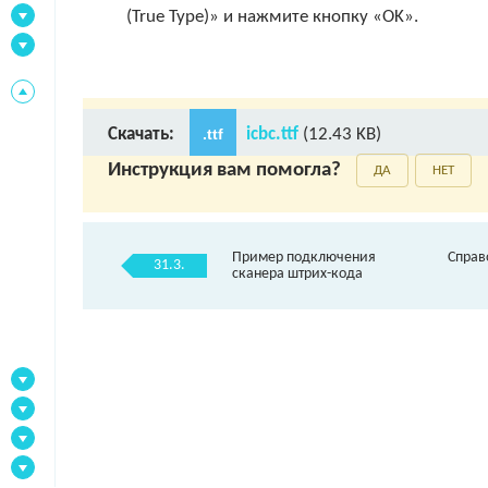
(True Type)» и нажмите кнопку «OK».
Скачать:
.ttf
icbc.ttf
(12.43 KB)
Инструкция вам помогла?
ДА
НЕТ
Пример подключения
Справ
31.3.
сканера штрих-кода