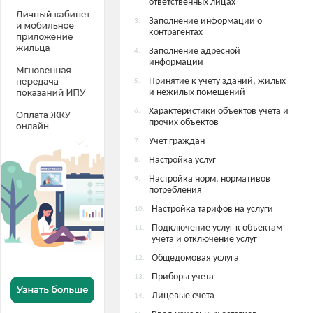
ответственных лицах
Заполнение информации о
3.
контрагентах
Заполнение адресной
4.
информации
Принятие к учету зданий, жилых
5.
и нежилых помещений
Характеристики объектов учета и
6.
прочих объектов
Учет граждан
7.
Настройка услуг
8.
Настройка норм, нормативов
9.
потребления
Настройка тарифов на услуги
10.
Подключение услуг к объектам
11.
учета и отключение услуг
Общедомовая услуга
12.
Приборы учета
13.
Лицевые счета
14.