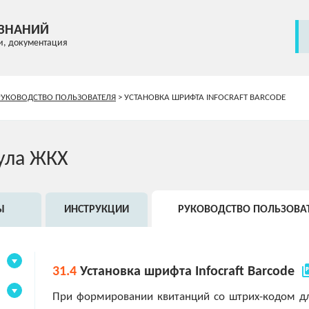
 ЗНАНИЙ
и, документация
РУКОВОДСТВО ПОЛЬЗОВАТЕЛЯ
>
УСТАНОВКА ШРИФТА INFOCRAFT BARCODE
ула ЖКХ
Ы
ИНСТРУКЦИИ
РУКОВОДСТВО ПОЛЬЗОВА
picture
31.4
Установка шрифта Infocraft Barcode
При формировании квитанций со штрих-кодом дл