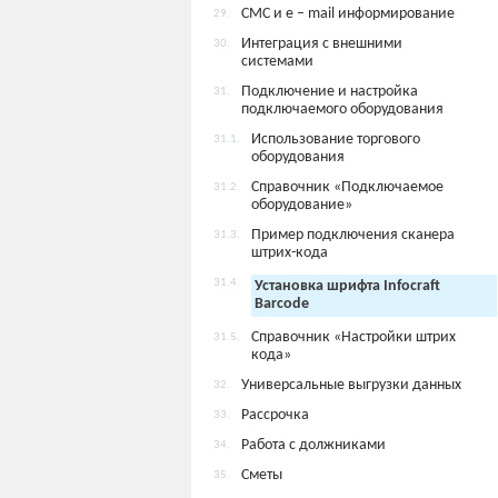
СМС и e – mail информирование
29.
Интеграция с внешними
30.
системами
Подключение и настройка
31.
подключаемого оборудования
Использование торгового
31.1.
оборудования
Справочник «Подключаемое
31.2.
оборудование»
Пример подключения сканера
31.3.
штрих-кода
31.4.
Установка шрифта Infocraft
Barcode
Справочник «Настройки штрих
31.5.
кода»
Универсальные выгрузки данных
32.
Рассрочка
33.
Работа с должниками
34.
Сметы
35.