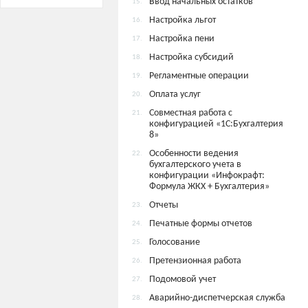
Ввод начальных остатков
15.
Настройка льгот
16.
Настройка пени
17.
Настройка субсидий
18.
Регламентные операции
19.
Оплата услуг
20.
Совместная работа с
21.
конфигурацией «1С:Бухгалтерия
8»
Особенности ведения
22.
бухгалтерского учета в
конфигурации «Инфокрафт:
Формула ЖКХ + Бухгалтерия»
Отчеты
23.
Печатные формы отчетов
24.
Голосование
25.
Претензионная работа
26.
Подомовой учет
27.
Аварийно-диспетчерская служба
28.