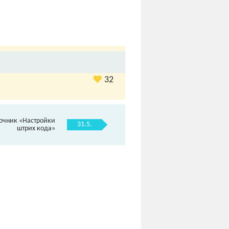
32
очник «Настройки
31.5.
штрих кода»