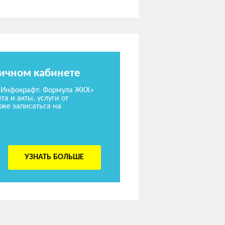
личном кабинете
«Инфокрафт: Формула ЖКХ»
та и акты, услуги от
же записаться на
УЗНАТЬ БОЛЬШЕ