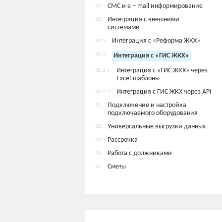
СМС и e – mail информирование
29.
Интеграция с внешними
30.
системами
Интеграция с «Реформа ЖКХ»
30.1.
30.2.
Интеграция с «ГИС ЖКХ»
Интеграция с «ГИС ЖКХ» через
30.2.1.
Excel-шаблоны
Интеграция с ГИС ЖКХ через API
30.2.2.
Подключение и настройка
31.
подключаемого оборудования
Универсальные выгрузки данных
32.
Рассрочка
33.
Работа с должниками
34.
Сметы
35.