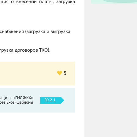
ия о внесении платы, загрузка
набжения (загрузка и выгрузка
рузка договоров ТКО).
5
рация с «ГИС ЖКХ»
30.2.1.
рез Excel-шаблоны