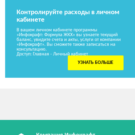
Контролируйте расходы в личном
кабинете
В вашем личном кабинете программы
«Инфокрафт: Формула ЖКХ» вы узнаете текущий
баланс, увидите счета и акты, услуги от компании
«Инфокрафт». Вы сможете также записаться на
консультацию.
Доступ: Главная - Личный кабинет
УЗНАТЬ БОЛЬШЕ