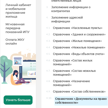
ответственных лицах
Заполнение информации о
3.
контрагентах
Заполнение адресной
4.
информации
Справочник «Населенные пункты»
4.1.
Справочник «Здания и сооружения»
4.2.
Справочник «Жилые помещения»
4.3.
Справочник «Нежилые помещения»
4.4.
Справочник «Виды объектов учета»
4.5.
Справочник «Состав жилых
4.6.
помещений»
Справочник «Состав нежилых
4.7.
помещений»
Справочник «Назначение
4.8.
помещений»
Справочник «Состав собственников»
4.9.
4.10.
Справочник «Документы на право
собственности»