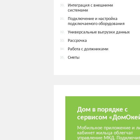
Интеграция с внешними
30.
системами
Подключение и настройка
31.
подключаемого оборудования
Универсальные выгрузки данных
32.
Рассрочка
33.
Работа с должниками
34.
Сметы
35.
Дом в порядке с
сервисом «ДомОке
Мобильное приложение и л
кабинет жильца облегчат
управление МКД. Подключи