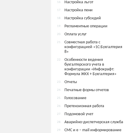
Настройка льгот
16.
Настройка пени
17.
Настройка субсидий
18.
Регламентные операции
19.
Оплата услуг
20.
Совместная работа с
21.
конфигурацией «1С:Бухгалтерия
8»
Особенности ведения
22.
бухгалтерского учета в
конфигурации «Инфокрафт:
Формула ЖКХ + Бухгалтерия»
Отчеты
23.
Печатные формы отчетов
24.
Голосование
25.
Претензионная работа
26.
Подомовой учет
27.
Аварийно-диспетчерская служба
28.
СМС и e – mail информирование
29.