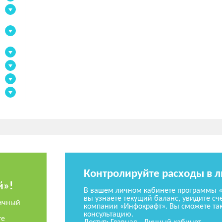
Контролируйте расходы в 
й»!
В вашем личном кабинете программы 
вы узнаете текущий баланс, увидите сче
ичный
компании «Инфокрафт». Вы сможете так
консультацию.
те