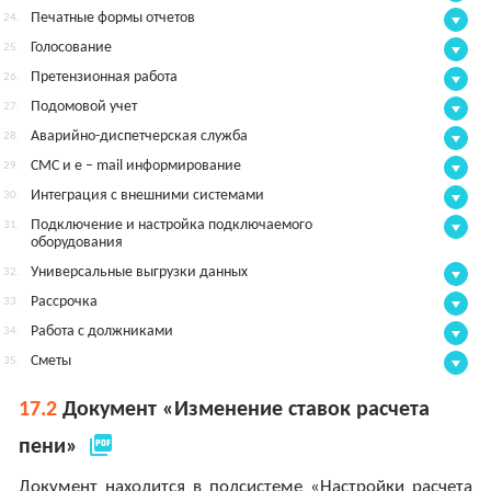
Печатные формы отчетов
24.
Голосование
25.
Претензионная работа
26.
Подомовой учет
27.
Аварийно-диспетчерская служба
28.
СМС и e – mail информирование
29.
Интеграция с внешними системами
30.
Подключение и настройка подключаемого
31.
оборудования
Универсальные выгрузки данных
32.
Рассрочка
33.
Работа с должниками
34.
Сметы
35.
17.2
Документ «Изменение ставок расчета
picture_as_pdf
пени»
Документ находится в подсистеме «Настройки расчета