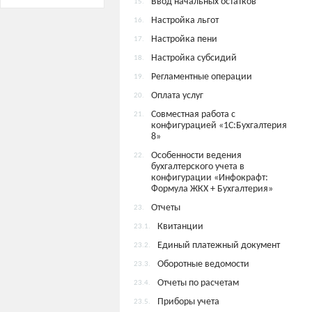
Ввод начальных остатков
15.
Настройка льгот
16.
Настройка пени
17.
Настройка субсидий
18.
Регламентные операции
19.
Оплата услуг
20.
Совместная работа с
21.
конфигурацией «1С:Бухгалтерия
8»
Особенности ведения
22.
бухгалтерского учета в
конфигурации «Инфокрафт:
Формула ЖКХ + Бухгалтерия»
Отчеты
23.
Квитанции
23.1.
Единый платежный документ
23.2.
Оборотные ведомости
23.3.
Отчеты по расчетам
23.4.
Приборы учета
23.5.