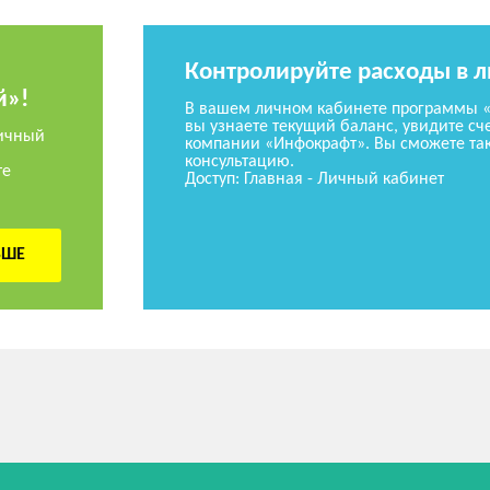
Контролируйте расходы в 
й»!
В вашем личном кабинете программы 
вы узнаете текущий баланс, увидите сче
ичный
компании «Инфокрафт». Вы сможете так
консультацию.
те
Доступ: Главная - Личный кабинет
ЬШЕ