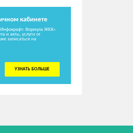
личном кабинете
«Инфокрафт: Формула ЖКХ»
та и акты, услуги от
же записаться на
УЗНАТЬ БОЛЬШЕ