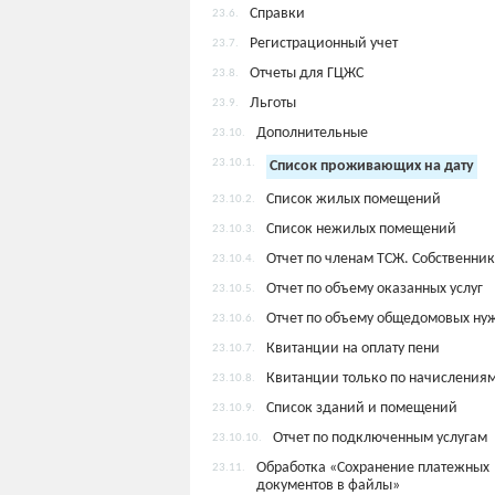
Справки
23.6.
Регистрационный учет
23.7.
Отчеты для ГЦЖС
23.8.
Льготы
23.9.
Дополнительные
23.10.
23.10.1.
Список проживающих на дату
Список жилых помещений
23.10.2.
Список нежилых помещений
23.10.3.
Отчет по членам ТСЖ. Собственни
23.10.4.
Отчет по объему оказанных услуг
23.10.5.
Отчет по объему общедомовых ну
23.10.6.
Квитанции на оплату пени
23.10.7.
Квитанции только по начисления
23.10.8.
Список зданий и помещений
23.10.9.
Отчет по подключенным услугам
23.10.10.
Обработка «Сохранение платежных
23.11.
документов в файлы»