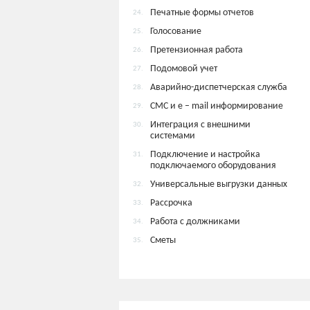
Печатные формы отчетов
24.
Голосование
25.
Претензионная работа
26.
Подомовой учет
27.
Аварийно-диспетчерская служба
28.
СМС и e – mail информирование
29.
Интеграция с внешними
30.
системами
Подключение и настройка
31.
подключаемого оборудования
Универсальные выгрузки данных
32.
Рассрочка
33.
Работа с должниками
34.
Сметы
35.