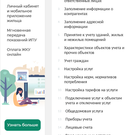
ответственных лицах
Заполнение информации о
3.
контрагентах
Заполнение адресной
4.
информации
Принятие к учету зданий, жилых
5.
и нежилых помещений
Характеристики объектов учета и
6.
прочих объектов
Учет граждан
7.
Настройка услуг
8.
Настройка норм, нормативов
9.
потребления
Настройка тарифов на услуги
10.
Подключение услуг к объектам
11.
учета и отключение услуг
Общедомовая услуга
12.
Приборы учета
13.
Лицевые счета
14.