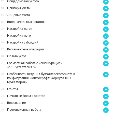
Общедомовая услуга
12.
Приборы учета
13.
Лицевые счета
14.
Ввод начальных остатков
15.
Настройка льгот
16.
Настройка пени
17.
Настройка субсидий
18.
Регламентные операции
19.
Оплата услуг
20.
Совместная работа с конфигурацией
21.
«1С:Бухгалтерия 8»
Особенности ведения бухгалтерского учета в
22.
конфигурации «Инфокрафт: Формула ЖКХ +
Бухгалтерия»
Отчеты
23.
Печатные формы отчетов
24.
Голосование
25.
Претензионная работа
26.