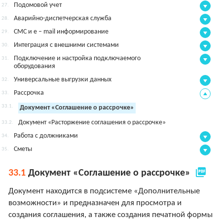
Подомовой учет
27.
Аварийно-диспетчерская служба
28.
СМС и e – mail информирование
29.
Интеграция с внешними системами
30.
Подключение и настройка подключаемого
31.
оборудования
Универсальные выгрузки данных
32.
Рассрочка
33.
33.1.
Документ «Соглашение о рассрочке»
Документ «Расторжение соглашения о рассрочке»
33.2.
Работа с должниками
34.
Сметы
35.
picture_as_pdf
33.1
Документ «Соглашение о рассрочке»
Документ находится в подсистеме «Дополнительные
возможности» и предназначен для просмотра и
создания соглашения, а также создания печатной формы