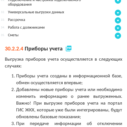
Подключение и настройка подключаемого
31.
оборудования
Универсальные выгрузки данных
32.
Рассрочка
33.
Работа с должниками
34.
Сметы
35.
picture_as_pdf
30.2.2.4
Приборы учета
Выгрузка приборов учета осуществляется в следующих
случаях:
Приборы учета созданы в информационной базе,
обмен осуществляется впервые;
Добавлены новые приборы учета или необходимо
изменить информацию о ранее выгруженных.
Важно! При выгрузке приборов учета на портал
ГИС ЖКХ, которые уже были интегрированы, будут
обновлены базовые показания;
При передаче информации об отключении