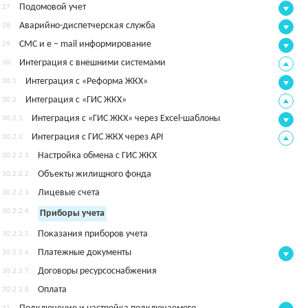
Подомовой учет
27.
Аварийно-диспетчерская служба
28.
СМС и e – mail информирование
29.
Интеграция с внешними системами
30.
Интеграция с «Реформа ЖКХ»
30.1.
Интеграция с «ГИС ЖКХ»
30.2.
Интеграция с «ГИС ЖКХ» через Excel-шаблоны
30.2.1.
Интеграция с ГИС ЖКХ через API
30.2.2.
Настройка обмена с ГИС ЖКХ
30.2.2.1.
Объекты жилищного фонда
30.2.2.2.
Лицевые счета
30.2.2.3.
30.2.2.4.
Приборы учета
Показания приборов учета
30.2.2.5.
Платежные документы
30.2.2.6.
Договоры ресурсоснабжения
30.2.2.7.
Оплата
30.2.2.8.