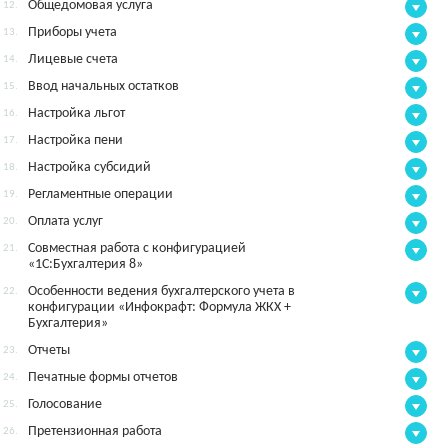
Общедомовая услуга
12.
Приборы учета
13.
Лицевые счета
14.
Ввод начальных остатков
15.
Настройка льгот
16.
Настройка пени
17.
Настройка субсидий
18.
Регламентные операции
19.
Оплата услуг
20.
Совместная работа с конфигурацией
21.
«1С:Бухгалтерия 8»
Особенности ведения бухгалтерского учета в
22.
конфигурации «Инфокрафт: Формула ЖКХ +
Бухгалтерия»
Отчеты
23.
Печатные формы отчетов
24.
Голосование
25.
Претензионная работа
26.