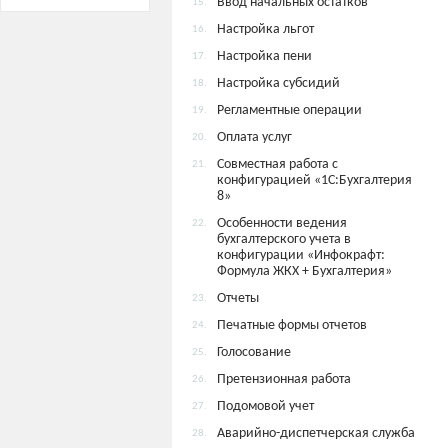
Ввод начальных остатков
15.
Настройка льгот
16.
Настройка пени
17.
Настройка субсидий
18.
Регламентные операции
19.
Оплата услуг
20.
Совместная работа с
21.
конфигурацией «1С:Бухгалтерия
8»
Особенности ведения
22.
бухгалтерского учета в
конфигурации «Инфокрафт:
Формула ЖКХ + Бухгалтерия»
Отчеты
23.
Печатные формы отчетов
24.
Голосование
25.
Претензионная работа
26.
Подомовой учет
27.
Аварийно-диспетчерская служба
28.