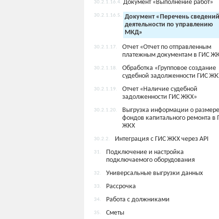
Документ «Выполнение работ»
30.2.1.16.4.
30.2.1.16.5.
Документ «Перечень сведений
деятельности по управлению
МКД»
Отчет «Отчет по отправленным
30.2.1.17.
платежным документам в ГИС Ж
Обработка «Групповое создание
30.2.1.18.
судебной задолженности ГИС ЖК
Отчет «Наличие судебной
30.2.1.19.
задолженности ГИС ЖКХ»
Выгрузка информации о размер
30.2.1.20.
фондов капитального ремонта в 
ЖКХ
Интеграция с ГИС ЖКХ через API
30.2.2.
Подключение и настройка
31.
подключаемого оборудования
Универсальные выгрузки данных
32.
Рассрочка
33.
Работа с должниками
34.
Сметы
35.