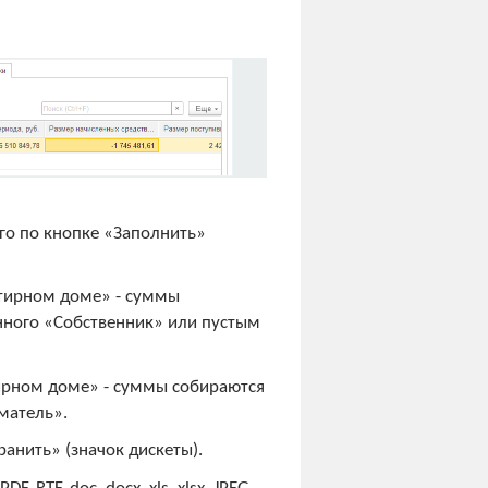
го по кнопке «Заполнить»
тирном доме» - суммы
нного «Собственник» или пустым
рном доме» - суммы собираются
матель».
анить» (значок дискеты).