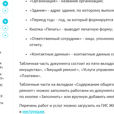
«Организация» - название организации;
«Здание» - адрес здания, по которому выпол
«Период год» - год, за который формируется 
Кнопка «Печать» - выводит печатную форму;
«Ответственный сотрудник» - лицо, уполном
отчету;
в
«Контактные данные» - контактные данные с
Табличная часть документа состоит из пяти вкла
я
Х»
имущества», «Текущий ремонт», «Услуги управлен
я
«Платежи».
КХ»
Табличные части на вкладках «Содержание общег
ИС
ремонт» можно заполнить работами из документ
КХ
по кнопке «Заполнить» или вручную добавить нео
та
Перечень работ и услуг можно загрузить из ГИС 
в
инструкции
.