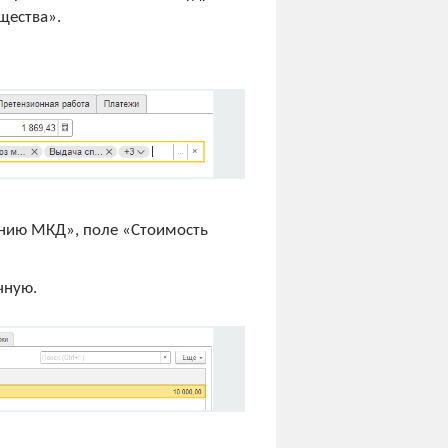
щества».
ению МКД», поле «Стоимость
чную.