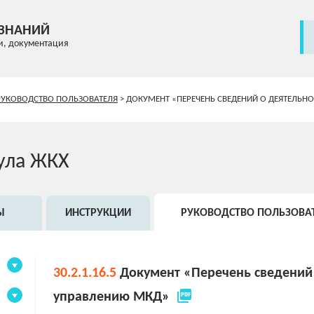
 ЗНАНИЙ
и, документация
РУКОВОДСТВО ПОЛЬЗОВАТЕЛЯ
>
ДОКУМЕНТ «ПЕРЕЧЕНЬ СВЕДЕНИЙ О ДЕЯТЕЛЬН
ула ЖКХ
Ы
ИНСТРУКЦИИ
РУКОВОДСТВО ПОЛЬЗОВА
30.2.1.16.5
Документ «Перечень сведений 
picture_as_pdf
управлению МКД»