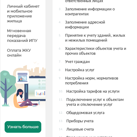
ответственных лицах
Заполнение информации о
3.
контрагентах
Заполнение адресной
4.
информации
Принятие к учету зданий, жилых
5.
и нежилых помещений
Характеристики объектов учета и
6.
прочих объектов
Учет граждан
7.
Настройка услуг
8.
Настройка норм, нормативов
9.
потребления
Настройка тарифов на услуги
10.
Подключение услуг к объектам
11.
учета и отключение услуг
Общедомовая услуга
12.
Приборы учета
13.
Лицевые счета
14.