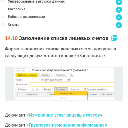
Универсальные выгрузки данных
32.
Рассрочка
33.
Работа с должниками
34.
Сметы
35.
picture_as_pdf
14.10
Заполнение списка лицевых счетов
Форма заполнения списка лицевых счетов доступна в
следующих документах по кнопке «Заполнить»:
Документ «
Изменение услуг лицевых счетов
».
Документ «
Групповое изменение информации о