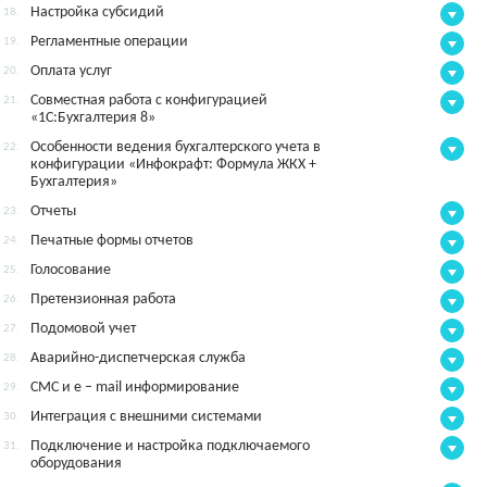
Настройка субсидий
18.
Регламентные операции
19.
Оплата услуг
20.
Совместная работа с конфигурацией
21.
«1С:Бухгалтерия 8»
Особенности ведения бухгалтерского учета в
22.
конфигурации «Инфокрафт: Формула ЖКХ +
Бухгалтерия»
Отчеты
23.
Печатные формы отчетов
24.
Голосование
25.
Претензионная работа
26.
Подомовой учет
27.
Аварийно-диспетчерская служба
28.
СМС и e – mail информирование
29.
Интеграция с внешними системами
30.
Подключение и настройка подключаемого
31.
оборудования